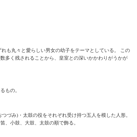
。
ずれも丸々と愛らしい男女の幼子をテーマとしている。 この
に数多く残されることから、皇室との深いかかわりがうかが
するもの。
おつづみ)・太鼓の役をそれぞれ受け持つ五人を模した人形。
横笛、小鼓、大鼓、太鼓の順で飾る。