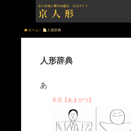
ホーム
/
人形辞典
人形辞典
あ
天児【あまがつ】