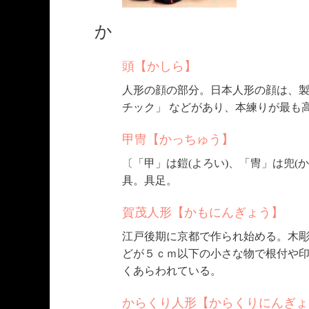
か
頭【かしら】
人形の顔の部分。日本人形の顔は、
チック」 などがあり、本練りが最も
甲冑【かっちゅう】
〔「甲」は鎧(よろい)、「冑」は兜(
具。具足。
賀茂人形【かもにんぎょう】
江戸後期に京都で作られ始める。木彫
どが５ｃｍ以下の小さな物で根付や
くあらわれている。
からくり人形【からくりにんぎょ