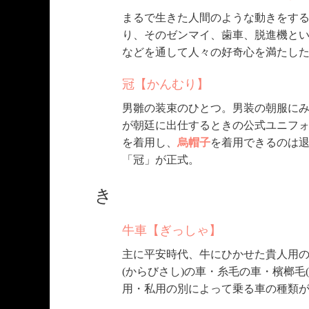
まるで生きた人間のような動きをす
り、そのゼンマイ、歯車、脱進機と
などを通して人々の好奇心を満たし
冠【かんむり】
男雛の装束のひとつ。男装の朝服に
が朝廷に出仕するときの公式ユニフ
を着用し、
烏帽子
を着用できるのは
「冠」が正式。
き
牛車【ぎっしゃ】
主に平安時代、牛にひかせた貴人用
(からびさし)の車・糸毛の車・檳榔毛
用・私用の別によって乗る車の種類