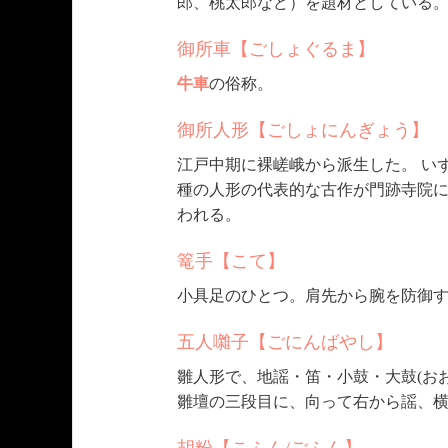
郎、桃太郎など）を題材としている
御所車【ごしょぐるま】
牛車
の俗称。
御所人形【ごしょにんぎょう】
江戸中期に裸嵯峨から派生した。 い
種の人形の代表的な古作が門跡寺院
われる。
篭手【こて】
小具足のひとつ。肩先から腕を防御
五人囃子【ごにんばやし】
雛人形で、地謡・笛・小鼓・大鼓(お
雛壇の三段目に、向って右から謡、