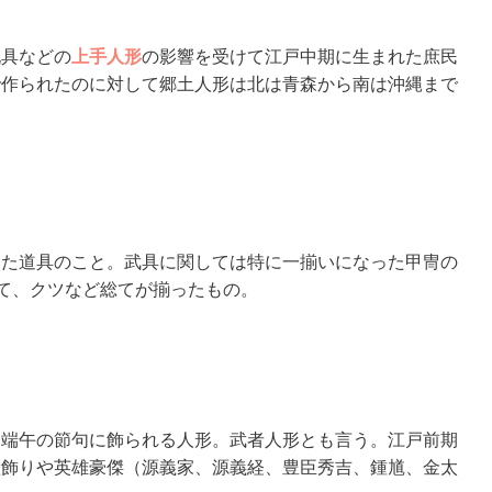
玩具などの
上手人形
の影響を受けて江戸中期に生まれた庶民
で作られたのに対して郷土人形は北は青森から南は沖縄まで
った道具のこと。武具に関しては特に一揃いになった甲冑の
て、クツなど総てが揃ったもの。
て端午の節句に飾られる人形。武者人形とも言う。江戸前期
鎧飾りや英雄豪傑（源義家、源義経、豊臣秀吉、鍾馗、金太