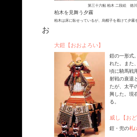
第三十六帖 柏木 二段絵 徳
柏木を見舞う夕霧
柏木は床に臥せっているが、烏帽子を着けて夕霧
お
大鎧【おおよろい】
鎧の一形式
れた。また
頃に騎馬戦
射戦の衰退
たが、太平
興した。現
る。
威し【おど
鎧・兜の
札(