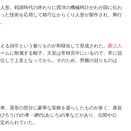
る人形。戦国時代の終わりに西洋の機械時計がわが国に伝わ
いった技術を応用して精巧なからくり人形が製作され、興行
た。
みえる頭巾という被りものが和様化して形成された。
殿上人
ォームに附属する帽子。天皇は常時宮中にいるので、常に冠
退位して上皇となってから。そのため、男雛の冠りものは
の車。屋形の部分に豪華な装飾を凝らしたものが多く、唐庇
(びろうげ)の車・網代(あじろ)の車などがあり、位階や公
が定められていた。