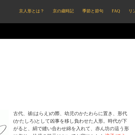
京人形とは？
京の歳時記
季節と節句
FAQ
リ
古代、祓(はらえ)の際、幼児のかたわらに置き、形代
(かたしろ)として凶事を移し負わせた人形。時代が下
がると、絹で縫い合わせ綿を入れて、赤ん坊の這う形