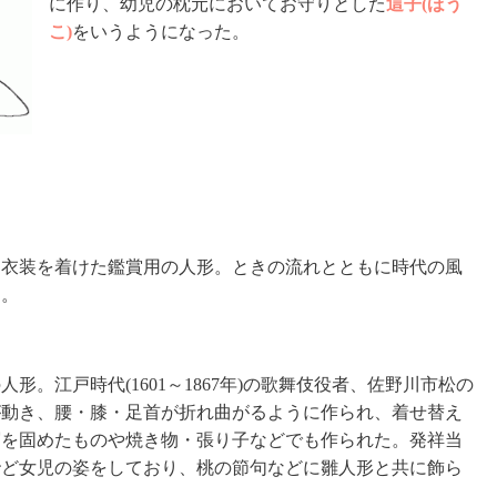
に作り、幼児の枕元においてお守りとした
這子(ほう
こ)
をいうようになった。
に衣装を着けた鑑賞用の人形。ときの流れとともに時代の風
る。
。江戸時代(1601～1867年)の歌舞伎役者、佐野川市松の
が動き、腰・膝・足首が折れ曲がるように作られ、着せ替え
屑を固めたものや焼き物・張り子などでも作られた。発祥当
殆ど女児の姿をしており、桃の節句などに雛人形と共に飾ら
。