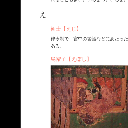
え
衛士【えじ】
律令制で、宮中の警護などにあたっ
ある。
烏帽子【えぼし】