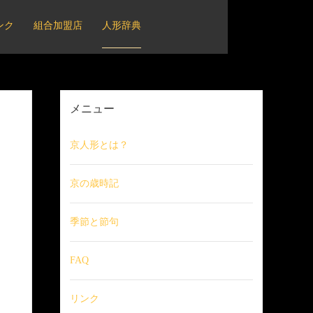
ンク
組合加盟店
人形辞典
メニュー
京人形とは？
京の歳時記
季節と節句
FAQ
リンク