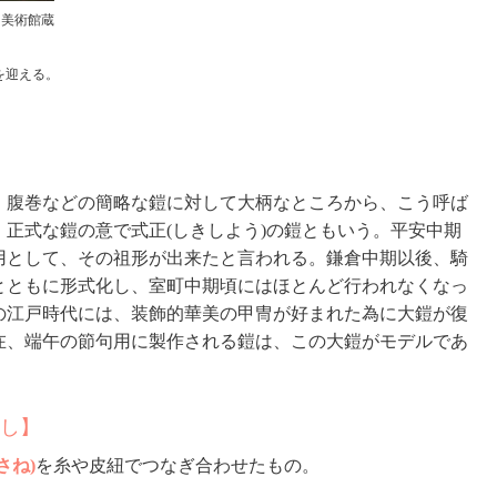
川美術館蔵
を迎える。
。腹巻などの簡略な鎧に対して大柄なところから、こう呼ば
、正式な鎧の意で式正(しきしよう)の鎧ともいう。平安中期
用として、その祖形が出来たと言われる。鎌倉中期以後、騎
とともに形式化し、室町中期頃にはほとんど行われなくなっ
の江戸時代には、装飾的華美の甲冑が好まれた為に大鎧が復
在、端午の節句用に製作される鎧は、この大鎧がモデルであ
し】
さね)
を糸や皮紐でつなぎ合わせたもの。