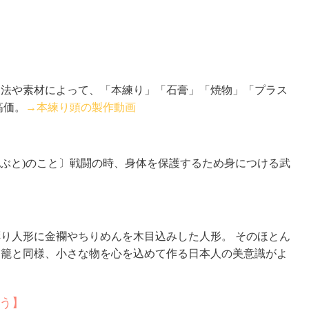
製法や素材によって、「本練り」「石膏」「焼物」「プラス
高価。
→本練り頭の製作動画
かぶと)のこと〕戦闘の時、身体を保護するため身につける武
り人形に金襴やちりめんを木目込みした人形。 そのほとん
印籠と同様、小さな物を心を込めて作る日本人の美意識がよ
う】