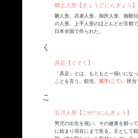
郷土人形【きょうどにんぎょう】
雛人形、武者人形、御所人形、御殿
の人形。上手人形のほとんどが京都
日本全国で作られた。
く
具足【ぐそく】
「具足」とは、もともと一揃いにな
ことを言う。鎧兜、
篭手(こて)
、脛当
こ
五月人形【ごがつにんぎょう】
男児の出生を祝い、その健康を願っ
に始まり現在にまで至る。主として