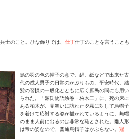
た兵士のこと。ひな飾りでは、
仕丁
仕丁のことを言うことも
烏の羽の色の帽子の意で、絹、紙などで出来た古
代の成人男子の日常のかぶりもの。平安時代、結
髪の習慣の一般化とともに広く庶民の間にも用い
られた。「源氏物語絵巻・柏木二」に、死の床に
ある柏木が、見舞いに訪れた夕霧に対して烏帽子
を着けて応対する姿が描かれているように、無帽
のまま人前に出るのは非常な恥とされた。雛人形
は帝の姿なので、普通烏帽子はかぶらない。
冠