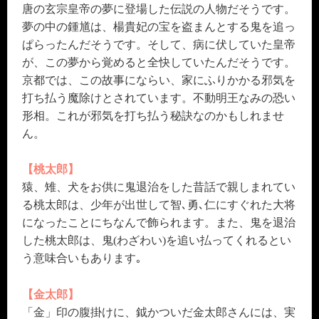
唐の玄宗皇帝の夢に登場した伝説の人物だそうです。
夢の中の鍾馗は、楊貴妃の宝を盗まんとする鬼を追っ
ぱらったんだそうです。そして、病に伏していた皇帝
が、この夢から覚めると全快していたんだそうです。
京都では、この故事にならい、家にふりかかる邪気を
打ち払う魔除けとされています。不動明王なみの恐い
形相。これが邪気を打ち払う秘訣なのかもしれませ
ん。
【桃太郎】
猿、雉、犬をお供に鬼退治をした昔話で親しまれてい
る桃太郎は、少年が出世して智､勇､仁にすぐれた大将
になったことにちなんで飾られます。また、鬼を退治
した桃太郎は、鬼(わざわい)を追い払ってくれるとい
う意味合いもあります｡
【金太郎】
「金」印の腹掛けに、鉞かついだ金太郎さんには、実