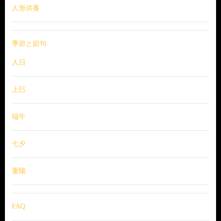
人形供養
季節と節句
人日
上巳
端午
七夕
重陽
FAQ