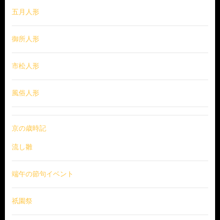
五月人形
御所人形
市松人形
風俗人形
京の歳時記
流し雛
端午の節句イベント
祇園祭