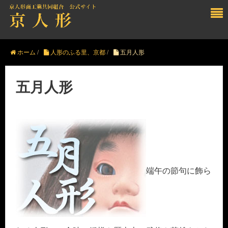
ホーム
/
人形のふる里、京都
/
五月人形
五月人形
端午の節句に飾ら