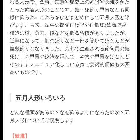
れる人形で、金時、鍾馗や歴史上の武将や英雄をかた
どった武者人形のことです。鎧・兜飾り甲冑なども同
様に飾られ、これらをひとまとめにして五月人形と呼
びます。古来、端午の節句には野外に飾兜(菖蒲兜)や
模造の槍、薙刀、幟などを飾る習慣がありましたが、
近年になって、鯉のぼりなど一部を除いてほとんどが
座敷飾りとなりました。京都で生産される節句用の鎧
兜は、京甲冑の技法を汲んで、本物の甲冑をほとんど
そのままミニチュア化している点で芸術的価値も大変
高いものです。
五月人形いろいろ
どんな種類があるの？なぜ飾るようになったのか？五
月人形についてご説明します
【鍾馗】